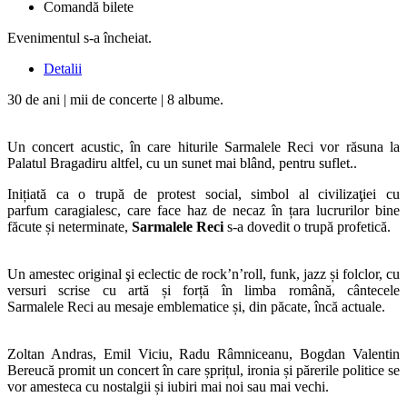
Comandă bilete
Evenimentul s-a încheiat.
Detalii
30 de ani | mii de concerte | 8 albume.
Un concert acustic, în care hiturile Sarmalele Reci vor răsuna la
Palatul Bragadiru altfel, cu un sunet mai blând, pentru suflet..
Inițiată ca o trupă de protest social, simbol al civilizaţiei cu
parfum caragialesc, care face haz de necaz în țara lucrurilor bine
făcute și neterminate,
Sarmalele Reci
s-a dovedit o trupă profetică.
Un amestec original şi eclectic de rock’n’roll, funk, jazz și folclor, cu
versuri scrise cu artă și forță în limba română, cântecele
Sarmalele Reci au mesaje emblematice și, din păcate, încă actuale.
Zoltan Andras, Emil Viciu, Radu Râmniceanu, Bogdan Valentin
Bereucă promit un concert în care șprițul, ironia și părerile politice se
vor amesteca cu nostalgii și iubiri mai noi sau mai vechi.